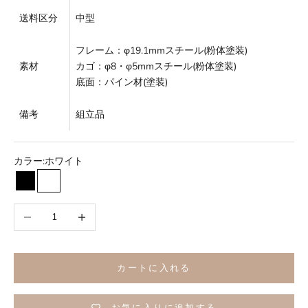
送料区分
中型
フレーム：φ19.1mmスチール(粉体塗装)
素材
カゴ：φ8・φ5mmスチール(粉体塗装)
底面：パイン材(塗装)
備考
組立品
カラー:
ホワイト
ブラック
ホワイト
数量を減らす
数量を増やす
カートに入れる
お気に入りに追加する