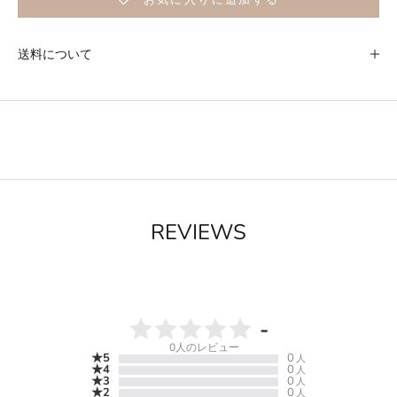
送料について
REVIEWS
-
0
人のレビュー
★5
0
人
★4
0
人
★3
0
人
★2
0
人